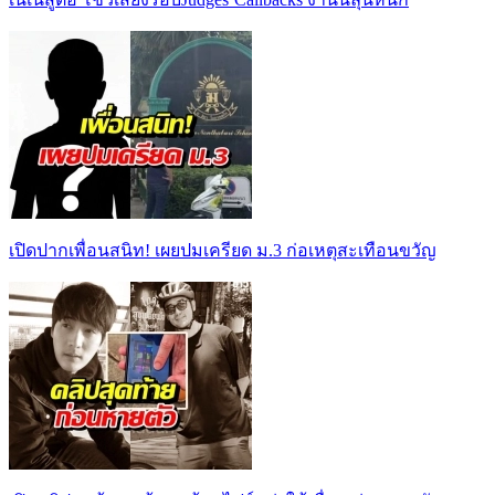
เปิดปากเพื่อนสนิท! เผยปมเครียด ม.3 ก่อเหตุสะเทือนขวัญ