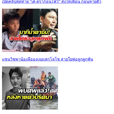
เปิดคลิปสุดท้าย “เต้ ดราก้อนไฟว์” ส่งให้เพื่อน ก่อนหายตัว
แซนวิชพาน้องลีอองเจอเสกโลโซ สายใยพ่อลูกผูกพัน