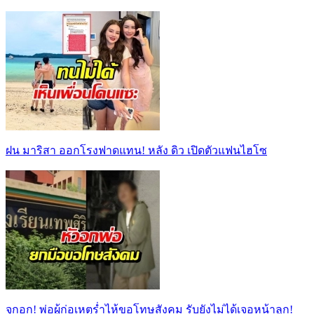
ฝน มาริสา ออกโรงฟาดแทน! หลัง ดิว เปิดตัวแฟนไฮโซ
จุกอก! พ่อผู้ก่อเหตุร่ำไห้ขอโทษสังคม รับยังไม่ได้เจอหน้าลูก!