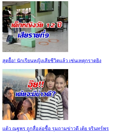
สุดยื้อ! นักเรียนหญิงเสียชีวิตแล้ว เซ่นเหตุกราดยิง
เเต้ว ณฐพร ถูกสื่อล่อซื้อ รุมถามข่าวดี เต้ย จรินทร์พร