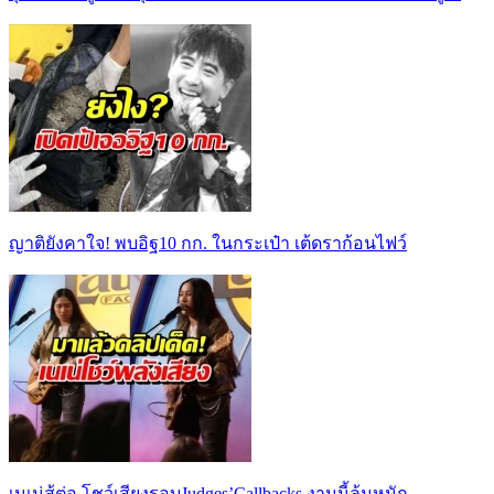
ญาติยังคาใจ! พบอิฐ10 กก. ในกระเป๋า เต้ดราก้อนไฟว์
เนเน่สู้ต่อ โชว์เสียงรอบJudges’Callbacks งานนี้ลุ้นหนัก