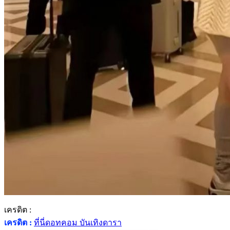
เครดิต :
เครดิต :
ที่นี่ดอทคอม บันเทิงดารา