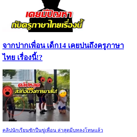
จากปากเพื่อน เด็ก14 เคยบ่นถึงครูภาษา
ไทย เรื่องนี้!?
คลิปนักเรียนชักปืนขู่เพื่อน ล่าสุดมีบทลงโทษแล้ว