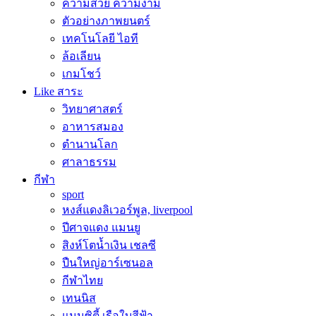
ความสวย ความงาม
ตัวอย่างภาพยนตร์
เทคโนโลยี ไอที
ล้อเลียน
เกมโชว์
Like สาระ
วิทยาศาสตร์
อาหารสมอง
ตำนานโลก
ศาลาธรรม
กีฬา
sport
หงส์แดงลิเวอร์พูล, liverpool
ปีศาจแดง แมนยู
สิงห์โตน้ำเงิน เชลซี
ปืนใหญ่อาร์เซนอล
กีฬาไทย
เทนนิส
แมนซิตี้ เรือใบสีฟ้า