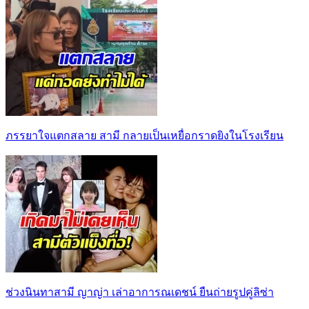
ภรรยาใจแตกสลาย สามี กลายเป็นเหยื่อกราดยิงในโรงเรียน
ช่วงนินทาสามี ญาญ่า เล่าอาการณเดชน์ ยืนถ่ายรูปคู่ลิซ่า