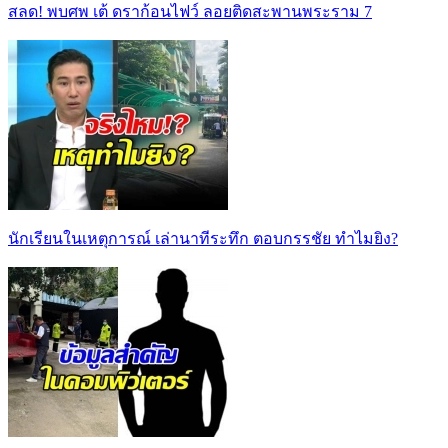
สลด! พบศพ เต้ ดราก้อนไฟว์ ลอยติดสะพานพระราม 7
นักเรียนในเหตุการณ์ เล่านาทีระทึก ตอบกรรชัย ทำไมยิง?