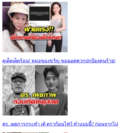
ดุเด็ดเผ็ดร้อน! หมอของขวัญ ขอฉอดพวกปกป้องคนร้าย!
ตร. เผยการกระทำ เต้ ดราก้อนไฟว์ ทำแบบนี้? ก่อนจากไป