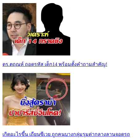
ดร.ตฤณห์ ถอดรหัส เด็ก14 พร้อมตั้งคำถามสำคัญ!
เกิดอะไรขึ้น เถียนซีเวย ถูกคนบางกลุ่มรุมด่ากลางลานจอดรถ