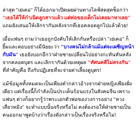
ล่าสุด "เย่เคอ" ก็ได้ออกมาเปิดเผยผ่านทางไลฟ์สดสุดช็อกว่า
"เธอได้ให้กำเนิดลูกสาวแล้ว แต่พ่อของเด็กไม่เคยมาหาเลย"
แถมยังเสนอให้เลิกรากันหลังจากที่เธอคลอดลูกไปแล้วด้วย!
เมื่อแฟนๆ ถามว่าเธอถูกบังคับให้เลิกกันหรือเปล่า "เย่เคอ" ก็
ยิ้มและตอบอย่างมีนัยยะว่า
"บางคนไม่กล้าแม้แต่จะเผชิญหน้า
กับมัน"
เธอยังบอกอีกว่าฝ่ายชายเปลี่ยนไปอย่างกะทันหันหลัง
จากคลอดบุตร และเลิกรากันด้วยเหตุผล
"ทัศนคติไม่ตรงกัน"
ที่สำคัญคือ ถึงกับปฏิเสธที่จะจ่ายค่าเลี้ยงดูบุตร!
แม้ข้อมูลทั้งหมดจะเป็นเพียงคำกล่าวอ้างจากฝ่ายหญิงเพียงฝั่ง
เดียว แต่เรื่องนี้ก็กำลังเป็นประเด็นร้อนแรงในสังคมจีน เพราะ
แฟนๆ ต่างก็อยากรู้ว่าพระเอกตัวพ่อของวงการอย่าง "หวง
เสี่ยวหมิง" จะทำแบบนั้นจริงหรือไม่ คงต้องรอให้ฝ่ายชายเป็น
คนออกมาพูดบ้างว่าเรื่องดังกล่าวเป็นเรื่องจริงหรือไม่!