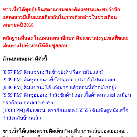
ชาวเน็ตได้ขุดคุ้ยอินสตาแกรมของคิมแซรนและพบว่านัก
แสดงสาวมีเล็บแบบเดียวกับในภาพดังกล่าวในช่วงเดือน
เมษายนปี 2018
หลักฐานที่สอง ในบทสนทนาอีกบท คิมแซรนส่งรูปเซลฟี่ขณะ
เดินทางไปทำงานให้คิมซูฮยอน
ด้านบนสนธนา มีดังนี้
[8:57 PM] คิมแซรน: กินข้าวยัง? หรือตายไปแล้ว?
[9:09 PM] คิมซูฮยอน: เพิ่งไปนวดมา ปวดตัวไปหมดเลย
[9:46 PM] คิมแซรน: โอ้ เก่งมาก แล้วตอนนี้ทำอะไรอยู่?
[9:59 PM] คิมซูฮยอน: กำลังซักผ้า! ถอดเสื้อผ้าหมดเลย! เหมือน
ดราก้อนบอลเลย 555555
[10:13 PM] คิมแซรน: ดราก้อนบอล 555555 ฉันเพิ่งดูหนังเสร็จ
กำลังกลับบ้านแล้ว
ชาวเน็ตได้แสดงความคิดเห็น:
"คนที่หาภาพเล็บของเธอเจอ...