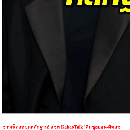
ชาวเน็ตแห่ขุดหลักฐาน! แชท KakaoTalk 'คิมซูฮยอน-คิมแซ