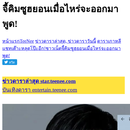
จี้คิมซูฮยอนเมื่อไหร่จะออกมา
พูด!
หน้าแรกTeeNee
ข่าวดาราล่าสุด, ข่าวดาราวันนี้
ดาราเกาหลี
แชทเต๊าะหลุดโป๊ะอีก!ชาวเน็ตจี้คิมซูฮยอนเมื่อไหร่จะออกมา
พูด!
ข่าวดาราล่าสุด star.teenee.com
บันเทิงดารา entertain.teenee.com