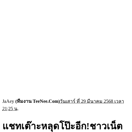
JaAey
(ทีมงาน TeeNee.Com)
วันเสาร์ ที่ 29 มีนาคม 2568 เวลา
21:25 น.
แชทเต๊าะหลุดโป๊ะอีก!ชาวเน็ต