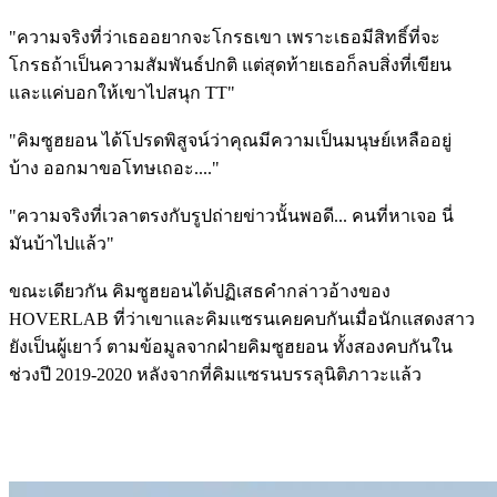
"ความจริงที่ว่าเธออยากจะโกรธเขา เพราะเธอมีสิทธิ์ที่จะ
โกรธถ้าเป็นความสัมพันธ์ปกติ แต่สุดท้ายเธอก็ลบสิ่งที่เขียน
และแค่บอกให้เขาไปสนุก TT"
"คิมซูฮยอน ได้โปรดพิสูจน์ว่าคุณมีความเป็นมนุษย์เหลืออยู่
บ้าง ออกมาขอโทษเถอะ...."
"ความจริงที่เวลาตรงกับรูปถ่ายข่าวนั้นพอดี... คนที่หาเจอ นี่
มันบ้าไปแล้ว"
ขณะเดียวกัน คิมซูฮยอนได้ปฏิเสธคำกล่าวอ้างของ
HOVERLAB ที่ว่าเขาและคิมแซรนเคยคบกันเมื่อนักแสดงสาว
ยังเป็นผู้เยาว์ ตามข้อมูลจากฝ่ายคิมซูฮยอน ทั้งสองคบกันใน
ช่วงปี 2019-2020 หลังจากที่คิมแซรนบรรลุนิติภาวะแล้ว