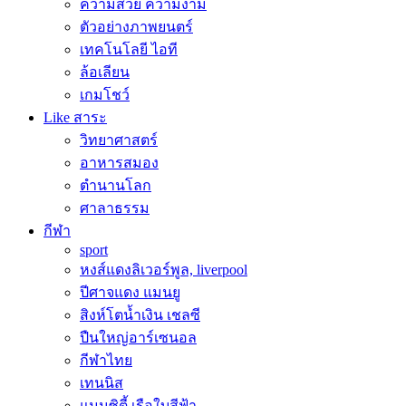
ความสวย ความงาม
ตัวอย่างภาพยนตร์
เทคโนโลยี ไอที
ล้อเลียน
เกมโชว์
Like สาระ
วิทยาศาสตร์
อาหารสมอง
ตำนานโลก
ศาลาธรรม
กีฬา
sport
หงส์แดงลิเวอร์พูล, liverpool
ปีศาจแดง แมนยู
สิงห์โตน้ำเงิน เชลซี
ปืนใหญ่อาร์เซนอล
กีฬาไทย
เทนนิส
แมนซิตี้ เรือใบสีฟ้า