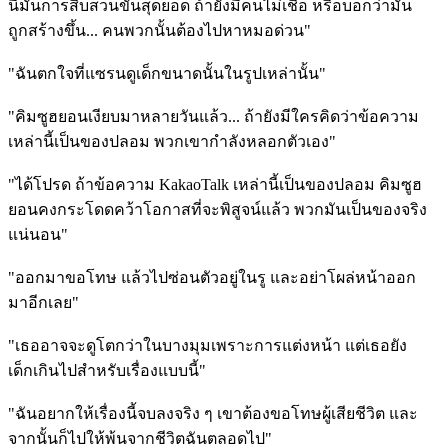
นี่มันการสืบสวนขั้นสุดยอด ถ้ายังมีคนไม่เชื่อ หรือบอกว่ามัน
ถูกสร้างขึ้น... คนพวกนั้นต้องไปหาหมอด่วน"
"ฉันตกใจที่แซรนดูเด็กขนาดนั้นในรูปเหล่านั้น"
"คิมซูฮยอนเงียบมาหลายวันแล้ว... ถ้ายังมีใครคิดว่าข้อความ
เหล่านี้เป็นของปลอม พวกเขากำลังหลอกตัวเอง"
"ได้โปรด ถ้าข้อความ KakaoTalk เหล่านี้เป็นของปลอม คิมซูฮ
ยอนคงกระโดดคว้าโอกาสที่จะพิสูจน์แล้ว พวกมันเป็นของจริง
แน่นอน"
"ออกมาขอโทษ แล้วไปซ่อนตัวอยู่ในรู และอย่าโผล่หน้าออก
มาอีกเลย"
"เธออาจจะดูโตกว่าในบางมุมเพราะการแต่งหน้า แต่เธอยัง
เด็กเกินไปสำหรับเรื่องแบบนี้"
"ฉันอยากให้เรื่องนี้จบลงจริง ๆ เขาต้องขอโทษผู้เสียชีวิต และ
จากนั้นก็ไปให้พ้นจากชีวิตฉันตลอดไป"