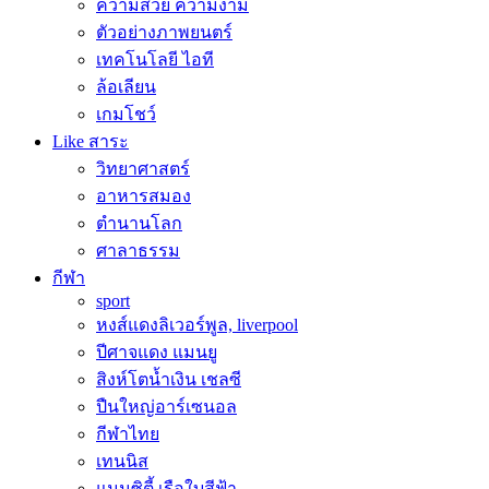
ความสวย ความงาม
ตัวอย่างภาพยนตร์
เทคโนโลยี ไอที
ล้อเลียน
เกมโชว์
Like สาระ
วิทยาศาสตร์
อาหารสมอง
ตำนานโลก
ศาลาธรรม
กีฬา
sport
หงส์แดงลิเวอร์พูล, liverpool
ปีศาจแดง แมนยู
สิงห์โตน้ำเงิน เชลซี
ปืนใหญ่อาร์เซนอล
กีฬาไทย
เทนนิส
แมนซิตี้ เรือใบสีฟ้า