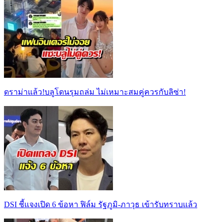
ดราม่าแล้ว!บลูโดนรุมถล่ม ไม่เหมาะสมคู่ควรกับลิซ่า!
DSI ชี้แจงเปิด 6 ข้อหา ฟิล์ม รัฐภูมิ-ภาวุธ เข้ารับทราบแล้ว