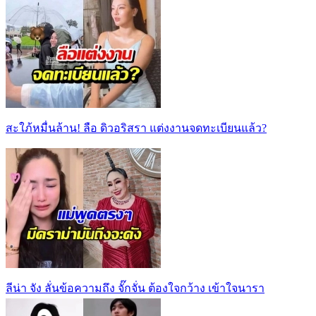
สะใภ้หมื่นล้าน! ลือ ดิวอริสรา แต่งงานจดทะเบียนแล้ว?
ลีน่า จัง ลั่นข้อความถึง จั๊กจั่น ต้องใจกว้าง เข้าใจนารา