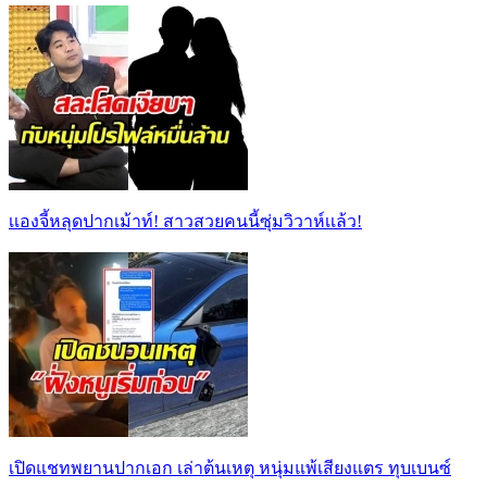
เเองจี้หลุดปากเม้าท์! สาวสวยคนนี้ซุ่มวิวาห์เเล้ว!
เปิดแชทพยานปากเอก เล่าต้นเหตุ หนุ่มแพ้เสียงแตร ทุบเบนซ์