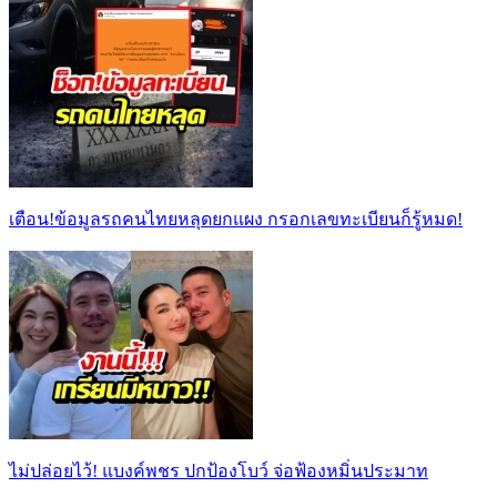
เตือน!ข้อมูลรถคนไทยหลุดยกแผง กรอกเลขทะเบียนก็รู้หมด!
ไม่ปล่อยไว้! แบงค์พชร ปกป้องโบว์ จ่อฟ้องหมิ่นประมาท