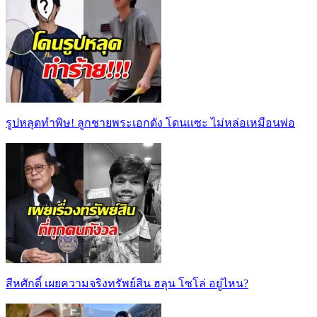
รูปหลุดทำพิษ! ลูกชายพระเอกดัง โดนเเซะ ไม่หล่อเหมือนพ่อ
สีหศักดิ์ เผยความจริงทรัพย์สิน ฮลุน โซโล่ อยู่ไหน?