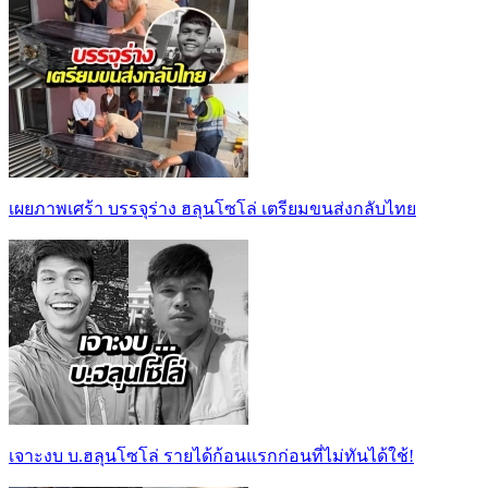
เผยภาพเศร้า บรรจุร่าง ฮลุนโซโล่ เตรียมขนส่งกลับไทย
เจาะงบ บ.ฮลุนโซโล่ รายได้ก้อนแรกก่อนที่ไม่ทันได้ใช้!