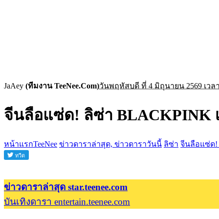
JaAey
(ทีมงาน TeeNee.Com)
วันพฤหัสบดี ที่ 4 มิถุนายน 2569 เวลา
จีนลือแซ่ด! ลิซ่า BLACKPINK
หน้าแรกTeeNee
ข่าวดาราล่าสุด, ข่าวดาราวันนี้
ลิซ่า
จีนลือแซ่
ข่าวดาราล่าสุด star.teenee.com
บันเทิงดารา entertain.teenee.com