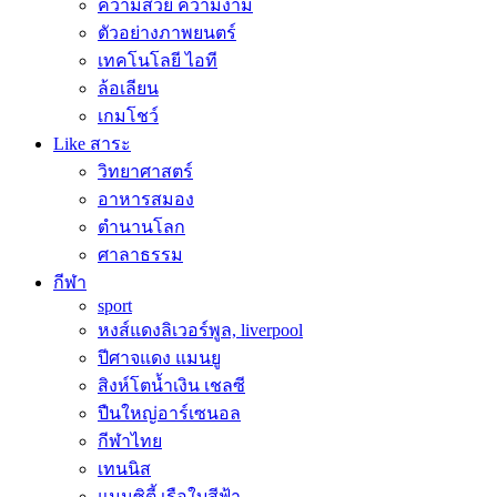
ความสวย ความงาม
ตัวอย่างภาพยนตร์
เทคโนโลยี ไอที
ล้อเลียน
เกมโชว์
Like สาระ
วิทยาศาสตร์
อาหารสมอง
ตำนานโลก
ศาลาธรรม
กีฬา
sport
หงส์แดงลิเวอร์พูล, liverpool
ปีศาจแดง แมนยู
สิงห์โตน้ำเงิน เชลซี
ปืนใหญ่อาร์เซนอล
กีฬาไทย
เทนนิส
แมนซิตี้ เรือใบสีฟ้า