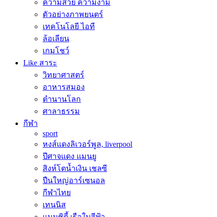
ความสวย ความงาม
ตัวอย่างภาพยนตร์
เทคโนโลยี ไอที
ล้อเลียน
เกมโชว์
Like สาระ
วิทยาศาสตร์
อาหารสมอง
ตำนานโลก
ศาลาธรรม
กีฬา
sport
หงส์แดงลิเวอร์พูล, liverpool
ปีศาจแดง แมนยู
สิงห์โตน้ำเงิน เชลซี
ปืนใหญ่อาร์เซนอล
กีฬาไทย
เทนนิส
แมนซิตี้ เรือใบสีฟ้า