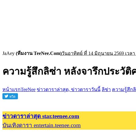
JaAey
(ทีมงาน TeeNee.Com)
วันอาทิตย์ ที่ 14 มิถุนายน 2569 เวลา
ความรู้สึกลิซ่า หลังจารึกประวั
หน้าแรกTeeNee
ข่าวดาราล่าสุด, ข่าวดาราวันนี้
ลิซ่า
ความรู้สึก
ข่าวดาราล่าสุด star.teenee.com
บันเทิงดารา entertain.teenee.com