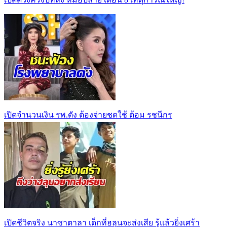
เปิดจำนวนเงิน รพ.ดัง ต้องจ่ายชดใช้ ต้อม รชนีกร
เปิดชีวิตจริง นาซาตาลา เด็กที่ฮลุนจะส่งเสีย รู้แล้วยิ่งเศร้า