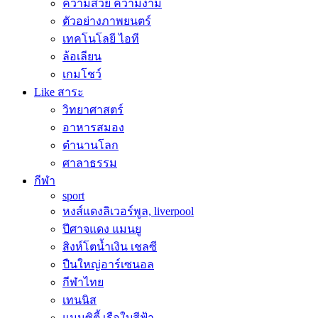
ความสวย ความงาม
ตัวอย่างภาพยนตร์
เทคโนโลยี ไอที
ล้อเลียน
เกมโชว์
Like สาระ
วิทยาศาสตร์
อาหารสมอง
ตำนานโลก
ศาลาธรรม
กีฬา
sport
หงส์แดงลิเวอร์พูล, liverpool
ปีศาจแดง แมนยู
สิงห์โตน้ำเงิน เชลซี
ปืนใหญ่อาร์เซนอล
กีฬาไทย
เทนนิส
แมนซิตี้ เรือใบสีฟ้า