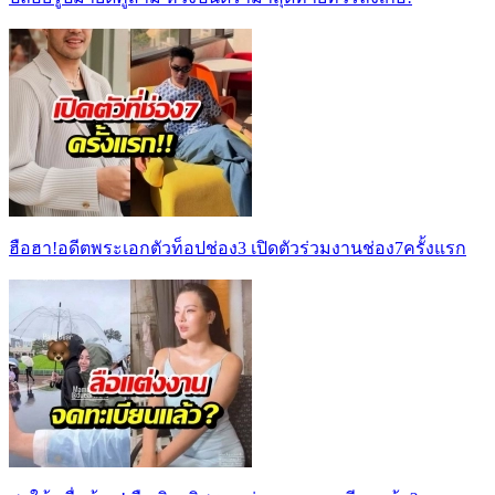
ฮือฮา!อดีตพระเอกตัวท็อปช่อง3 เปิดตัวร่วมงานช่อง7ครั้งแรก