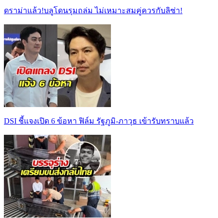
ดราม่าแล้ว!บลูโดนรุมถล่ม ไม่เหมาะสมคู่ควรกับลิซ่า!
DSI ชี้แจงเปิด 6 ข้อหา ฟิล์ม รัฐภูมิ-ภาวุธ เข้ารับทราบแล้ว