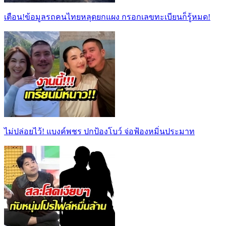
เตือน!ข้อมูลรถคนไทยหลุดยกแผง กรอกเลขทะเบียนก็รู้หมด!
ไม่ปล่อยไว้! แบงค์พชร ปกป้องโบว์ จ่อฟ้องหมิ่นประมาท