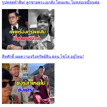
รูปหลุดทำพิษ! ลูกชายพระเอกดัง โดนเเซะ ไม่หล่อเหมือนพ่อ
สีหศักดิ์ เผยความจริงทรัพย์สิน ฮลุน โซโล่ อยู่ไหน?