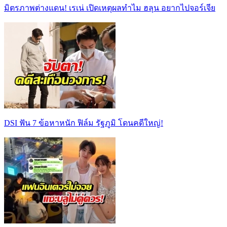
มิตรภาพต่างแดน! เรเน่ เปิดเหตุผลทำไม ฮลุน อยากไปจอร์เจีย
DSI ฟัน 7 ข้อหาหนัก ฟิล์ม รัฐภูมิ โดนคดีใหญ่!