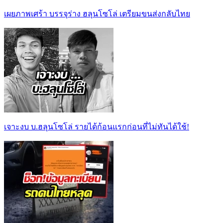
เผยภาพเศร้า บรรจุร่าง ฮลุนโซโล่ เตรียมขนส่งกลับไทย
เจาะงบ บ.ฮลุนโซโล่ รายได้ก้อนแรกก่อนที่ไม่ทันได้ใช้!