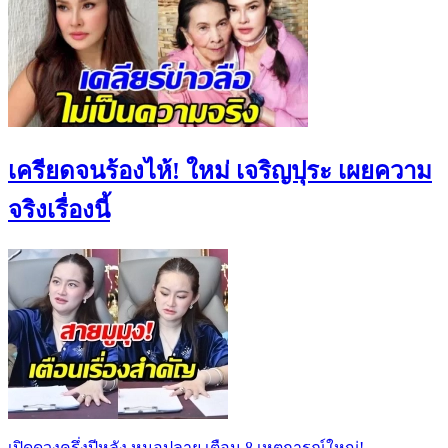
เครียดจนร้องไห้! ใหม่ เจริญปุระ เผยความ
จริงเรื่องนี้
เปิดดวงครึ่งปีหลัง หมอปลาย เตือน 8 เหตุการณ์ใหญ่!