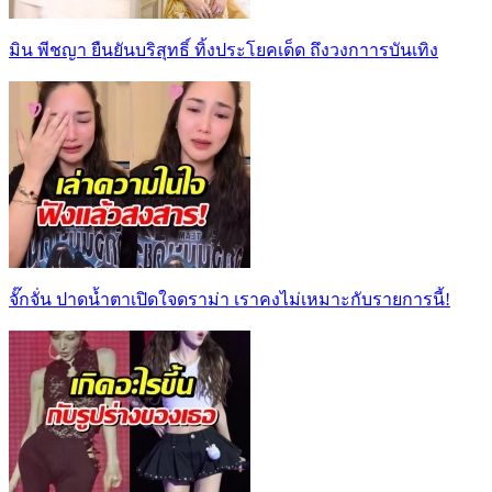
มิน พีชญา ยืนยันบริสุทธิ์ ทิ้งประโยคเด็ด ถึงวงกาารบันเทิง
จั๊กจั่น ปาดน้ำตาเปิดใจดราม่า เราคงไม่เหมาะกับรายการนี้!