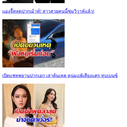
เเองจี้หลุดปากเม้าท์! สาวสวยคนนี้ซุ่มวิวาห์เเล้ว!
เปิดแชทพยานปากเอก เล่าต้นเหตุ หนุ่มแพ้เสียงแตร ทุบเบนซ์