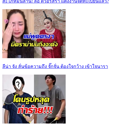
สะใภ้หมื่นล้าน! ลือ ดิวอริสรา แต่งงานจดทะเบียนแล้ว?
ลีน่า จัง ลั่นข้อความถึง จั๊กจั่น ต้องใจกว้าง เข้าใจนารา