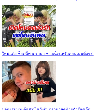
ใหม่-เต๋อ ช็อตนี้พาดราม่า ชาวเน็ตเเห่รัวคอมเมนต์เเรง!
ปล่อยรูปมายด์คู่สามี หวังปั่นดราม่าสุดท้ายทัวร์ลงเก้อ!