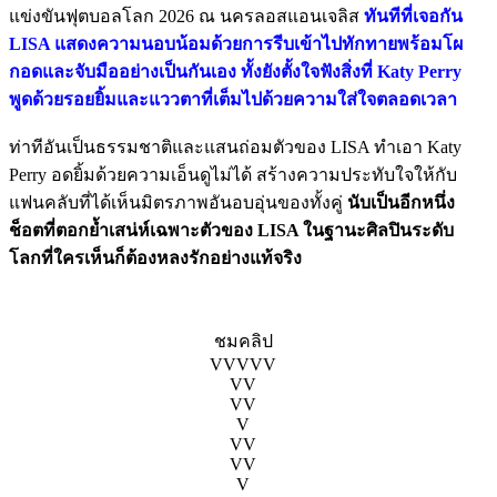
แข่งขันฟุตบอลโลก 2026 ณ นครลอสแอนเจลิส
ทันทีที่เจอกัน
LISA แสดงความนอบน้อมด้วยการรีบเข้าไปทักทายพร้อมโผ
กอดและจับมืออย่างเป็นกันเอง ทั้งยังตั้งใจฟังสิ่งที่ Katy Perry
พูดด้วยรอยยิ้มและแววตาที่เต็มไปด้วยความใส่ใจตลอดเวลา
ท่าทีอันเป็นธรรมชาติและแสนถ่อมตัวของ LISA ทำเอา Katy
Perry อดยิ้มด้วยความเอ็นดูไม่ได้ สร้างความประทับใจให้กับ
แฟนคลับที่ได้เห็นมิตรภาพอันอบอุ่นของทั้งคู่
นับเป็นอีกหนึ่ง
ช็อตที่ตอกย้ำเสน่ห์เฉพาะตัวของ LISA ในฐานะศิลปินระดับ
โลกที่ใครเห็นก็ต้องหลงรักอย่างแท้จริง
ชมคลิป
VVVVV
VV
VV
V
VV
VV
V