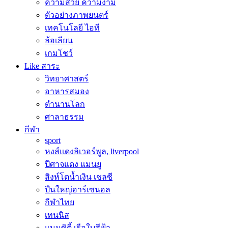
ความสวย ความงาม
ตัวอย่างภาพยนตร์
เทคโนโลยี ไอที
ล้อเลียน
เกมโชว์
Like สาระ
วิทยาศาสตร์
อาหารสมอง
ตำนานโลก
ศาลาธรรม
กีฬา
sport
หงส์แดงลิเวอร์พูล, liverpool
ปีศาจแดง แมนยู
สิงห์โตน้ำเงิน เชลซี
ปืนใหญ่อาร์เซนอล
กีฬาไทย
เทนนิส
แมนซิตี้ เรือใบสีฟ้า