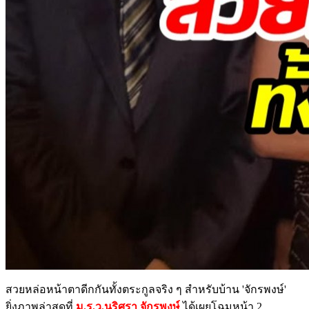
สวยหล่อหน้าตาดีกกันทั้งตระกูลจริง ๆ สำหรับบ้าน 'จักรพงษ์'
ยิ่งภาพล่าสุดที่
ม.ร.ว.นริศรา จักรพงษ์
ได้เผยโฉมหน้า 2