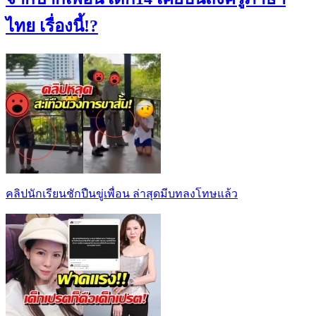
ไทย เรื่องนี้!?
คลิปนักเรียนชักปืนขู่เพื่อน ล่าสุดมีบทลงโทษแล้ว