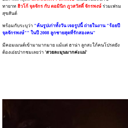
ทายาท
ฮิวโก้ จุลจักร กับ ดอมินิก ภูวสวัสดิ์ จักรพงษ์
ร่วมเฟรม
สุขสันต์
พร้อมกับระบุว่า
"ค้นรูปเก่าทั้งวัน เจอรูปนี้ ถ่ายในงาน "ร้อยปี
จุลจักรพงษ์"" ในปี 2008 ลูกชายสุดที่รักสองคน"
มีคอมเมนต์เข้ามามากมาย แม้แต่ ฮาน่า ลูกสะใภ้คนโปรดยัง
ต้องเอ่ยปากชมเลยว่า
'สวยละมุนมากค่ะแม่'