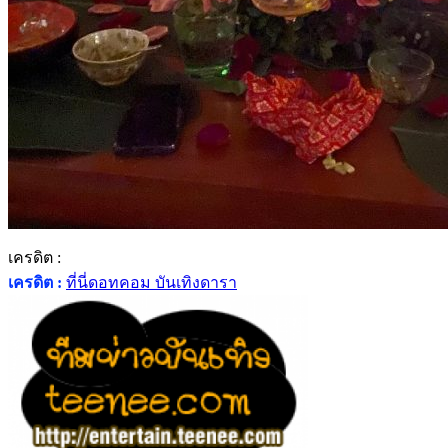
เครดิต :
เครดิต :
ที่นี่ดอทคอม บันเทิงดารา