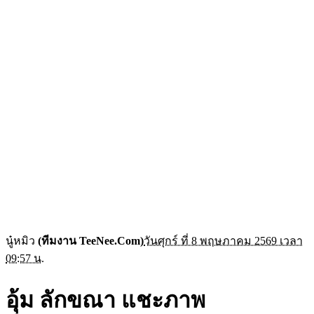
นู๋หมิว
(ทีมงาน TeeNee.Com)
วันศุกร์ ที่ 8 พฤษภาคม 2569 เวลา
09:57 น.
อุ้ม ลักขณา แชะภาพ