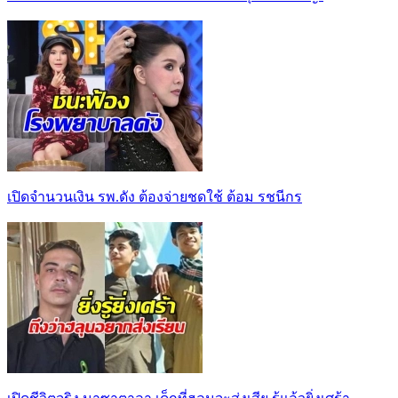
เปิดจำนวนเงิน รพ.ดัง ต้องจ่ายชดใช้ ต้อม รชนีกร