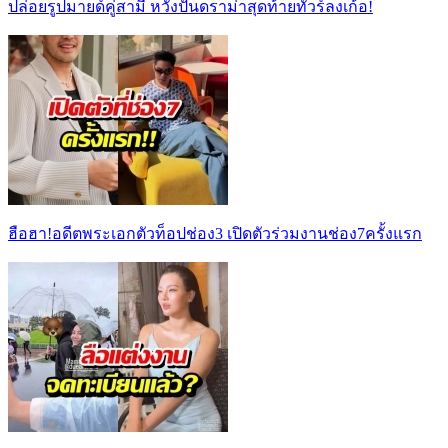
ปล่อยรูปมายด์คู่สามี หวังปั่นดราม่าสุดท้ายทัวร์ลงเก้อ!
ฮือฮา!อดีตพระเอกตัวท็อปช่อง3 เปิดตัวร่วมงานช่อง7ครั้งแรก