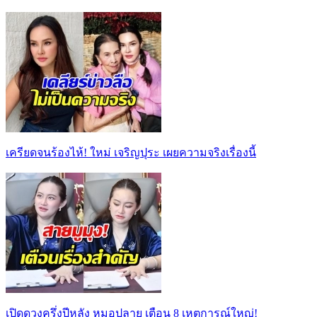
เครียดจนร้องไห้! ใหม่ เจริญปุระ เผยความจริงเรื่องนี้
เปิดดวงครึ่งปีหลัง หมอปลาย เตือน 8 เหตุการณ์ใหญ่!