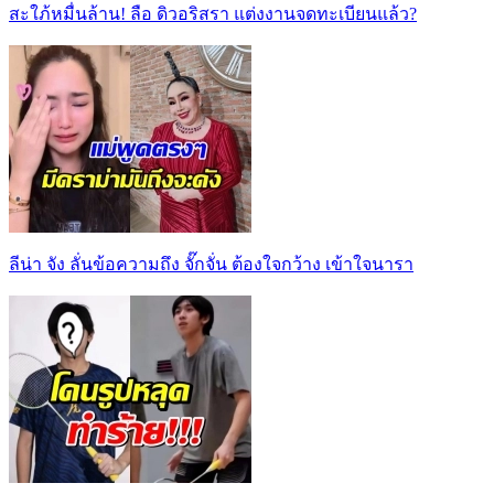
สะใภ้หมื่นล้าน! ลือ ดิวอริสรา แต่งงานจดทะเบียนแล้ว?
ลีน่า จัง ลั่นข้อความถึง จั๊กจั่น ต้องใจกว้าง เข้าใจนารา