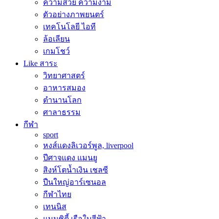
ความสวย ความงาม
ตัวอย่างภาพยนตร์
เทคโนโลยี ไอที
ล้อเลียน
เกมโชว์
Like สาระ
วิทยาศาสตร์
อาหารสมอง
ตำนานโลก
ศาลาธรรม
กีฬา
sport
หงส์แดงลิเวอร์พูล, liverpool
ปีศาจแดง แมนยู
สิงห์โตน้ำเงิน เชลซี
ปืนใหญ่อาร์เซนอล
กีฬาไทย
เทนนิส
แมนซิตี้ เรือใบสีฟ้า