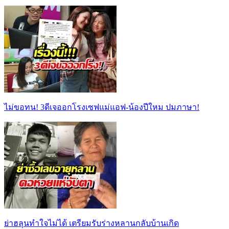
ไม่ขอทน! 3ดีเจออกโรงเซฟแม่แอฟ-น้องปีใหม ปมภาษา!
ย่าฮลุนทำใจไม่ได้ เตรียมรับร่างหลานกลับบ้านเกิด