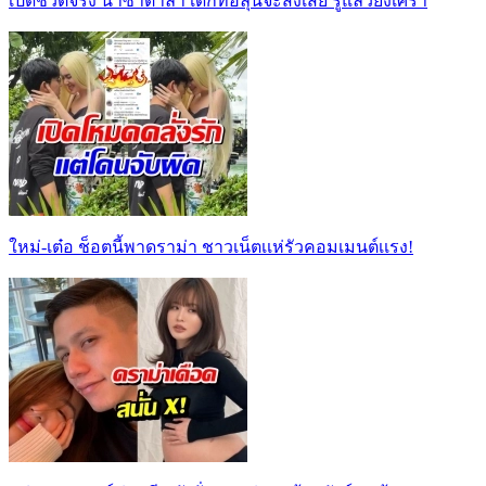
เปิดชีวิตจริง นาซาตาลา เด็กที่ฮลุนจะส่งเสีย รู้แล้วยิ่งเศร้า
ใหม่-เต๋อ ช็อตนี้พาดราม่า ชาวเน็ตเเห่รัวคอมเมนต์เเรง!