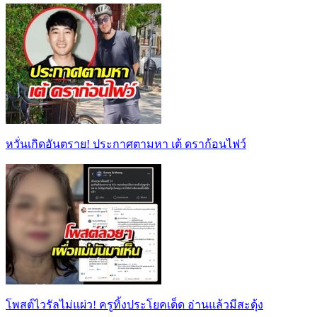
หวั่นเกิดอันตราย! ประกาศตามหา เต้ ดราก้อนไฟว์
โพสต์ไวรัลไม่แผ่ว! ครูทิ้งประโยคเด็ด อ่านแล้วมีสะดุ้ง