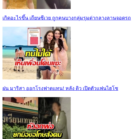
เกิดอะไรขึ้น เถียนซีเวย ถูกคนบางกลุ่มรุมด่ากลางลานจอดรถ
ฝน มาริสา ออกโรงฟาดแทน! หลัง ดิว เปิดตัวแฟนไฮโซ