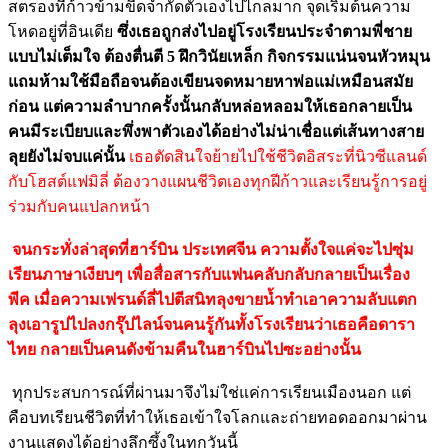
สตรองที่ก้าวข้ามขีดจำกัดตัวเองไปไกลมาก จุดเริ่มต้นความ
โหดอยู่ที่อินเดีย
ซึ่งเธอถูกส่งไปอยู่โรงเรียนประจำตามพี่ชาย
แบบไม่เต็มใจ ต้องตื่นตี 5 ฝึกวินัยเหล็ก กิจกรรมแน่นจนหัวหมุน
แถมห้ามใช้มือถือจนต้องเขียนจดหมายหาพ่อแม่เหมือนสมัย
ก่อน แต่ความลำบากครั้งนั้นกลับหล่อหลอมให้เธอกลายเป็น
คนมีระเบียบและพึ่งพาตัวเองได้อย่างไม่น่าเชื่อแต่เส้นทางสาย
ลุยยังไม่จบแค่นั้น
เธอตัดสินใจย้ายไปใช้ชีวิตอิสระที่นิวซีแลนด์
กับโฮสต์แฟมิลี่ ต้องวางแผนชีวิตเองทุกฝีก้าวและเรียนรู้การอยู่
ร่วมกับคนแปลกหน้า
จนกระทั่งล่าสุดที่ฮาร์บิน ประเทศจีน ความตั้งใจแค่จะไปซุ่ม
เรียนภาษาเงียบๆ เพื่อสื่อสารกับแฟนคลับกลับกลายเป็นเรื่อง
พีค เมื่อความเฟรนด์ลี่ไปตีสนิทลุงขายน้ำทำเอาความลับแตก
ลุงเอารูปไปลงกรุ๊ปไลน์จนคนรู้กันทั้งโรงเรียนว่าเธอคือดารา
ไทย กลายเป็นคนดังข้ามคืนในฮาร์บินไปซะอย่างนั้น
ทุกประสบการณ์ที่ผ่านมาจึงไม่ใช่แค่การเรียนเมืองนอก แต่
คือบทเรียนชีวิตที่ทำให้เธอเข้าใจโลกและถ่ายทอดออกมาผ่าน
งานแสดงได้อย่างลึกซึ้งในทุกวันนี้