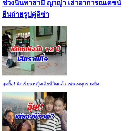
ช่วงนินทาสามี ญาญ่า เล่าอาการณเดชน์
ยืนถ่ายรูปคู่ลิซ่า
สุดยื้อ! นักเรียนหญิงเสียชีวิตแล้ว เซ่นเหตุกราดยิง