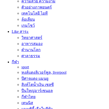
ความสวย ความงาม
ตัวอย่างภาพยนตร์
เทคโนโลยี ไอที
ล้อเลียน
เกมโชว์
Like สาระ
วิทยาศาสตร์
อาหารสมอง
ตำนานโลก
ศาลาธรรม
กีฬา
sport
หงส์แดงลิเวอร์พูล, liverpool
ปีศาจแดง แมนยู
สิงห์โตน้ำเงิน เชลซี
ปืนใหญ่อาร์เซนอล
กีฬาไทย
เทนนิส
แมนซิตี้ เรือใบสีฟ้า