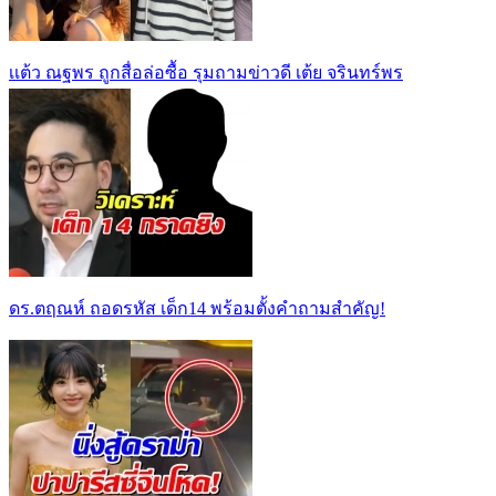
เเต้ว ณฐพร ถูกสื่อล่อซื้อ รุมถามข่าวดี เต้ย จรินทร์พร
ดร.ตฤณห์ ถอดรหัส เด็ก14 พร้อมตั้งคำถามสำคัญ!