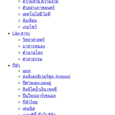
ความสวย ความงาม
ตัวอย่างภาพยนตร์
เทคโนโลยี ไอที
ล้อเลียน
เกมโชว์
Like สาระ
วิทยาศาสตร์
อาหารสมอง
ตำนานโลก
ศาลาธรรม
กีฬา
sport
หงส์แดงลิเวอร์พูล, liverpool
ปีศาจแดง แมนยู
สิงห์โตน้ำเงิน เชลซี
ปืนใหญ่อาร์เซนอล
กีฬาไทย
เทนนิส
แมนซิตี้ เรือใบสีฟ้า