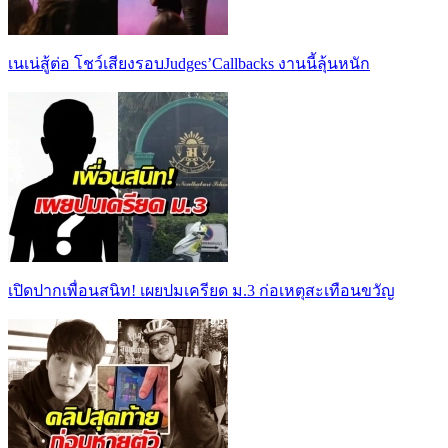
เนเน่สู้ต่อ โชว์เสียงรอบJudges’Callbacks งานนี้ลุ้นหนัก
เปิดปากเพื่อนสนิท! เผยปมเครียด ม.3 ก่อเหตุสะเทือนขวัญ