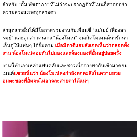
สำหรับ "อั้ม พัชราภา" ที่ไม่ว่าจะปรากฏตัวที่ไหนก็สาดออร่า
ความสวยสะกดทุกสายตา
ล่าสุดสาวอั้มได้มีโอกาสร่วมงานกับเพื่อนซี้ "แม่เมย์ เฟื่องอา
รมย์" และลูกสาวคนเก่ง "น้องโมเน่" จนเกิดโมเมนต์น่ารักน่า
เอ็นดูให้แฟนๆ ได้ยิ้มตาม
เมื่อมีตาดีแอบสังเกตเห็นว่าตลอดทั้ง
งาน น้องโมเน่คอยหันไปมองและจ้องมองพี่อั้มอยู่บ่อยครั้ง
งานนี้ทำเอาเหล่าแฟนคลับและชาวเน็ตต่างพากันเข้ามาคอม
เมนต์
แซวสนั่นว่า น้องโมเน่คงกำลังตกตะลึงในความสวย
อมตะของพี่อั้มจนไม่อาจละสายตาได้แน่ๆ