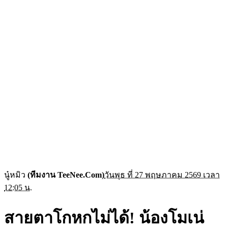
นู๋หมิว
(ทีมงาน TeeNee.Com)
วันพุธ ที่ 27 พฤษภาคม 2569 เวลา
12:05 น.
สายตาโกหกไม่ได้! น้องโมเน่