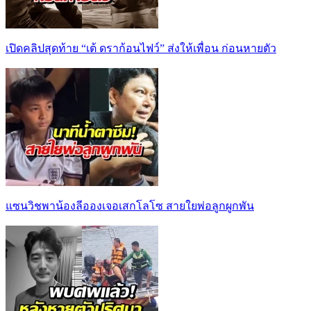
เปิดคลิปสุดท้าย “เต้ ดราก้อนไฟว์” ส่งให้เพื่อน ก่อนหายตัว
แซนวิชพาน้องลีอองเจอเสกโลโซ สายใยพ่อลูกผูกพัน