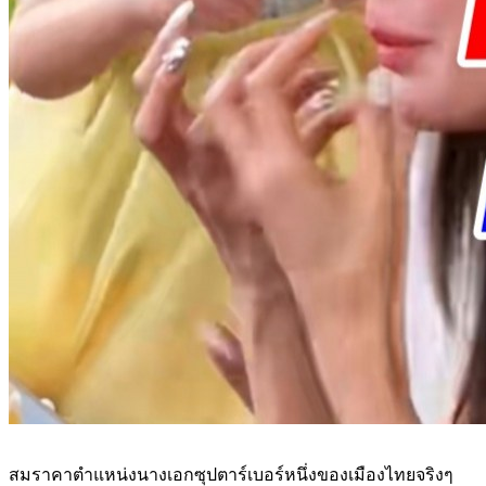
สมราคาตำแหน่งนางเอกซุปตาร์เบอร์หนึ่งของเมืองไทยจริงๆ