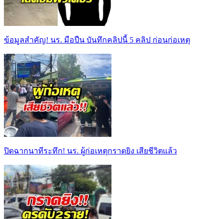
ข้อมูลสำคัญ! นร. มือปืน บันทึกคลิปนี้ 5 คลิป ก่อนก่อเหตุ
ปิดฉากนาทีระทึก! นร. ผู้ก่อเหตุกราดยิง เสียชีวิตแล้ว