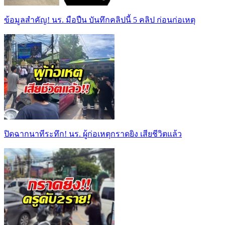
ข้อมูลสำคัญ! นร. มือปืน บันทึกคลิปนี้ 5 คลิป ก่อนก่อเหตุ
ปิดฉากนาทีระทึก! นร. ผู้ก่อเหตุกราดยิง เสียชีวิตแล้ว