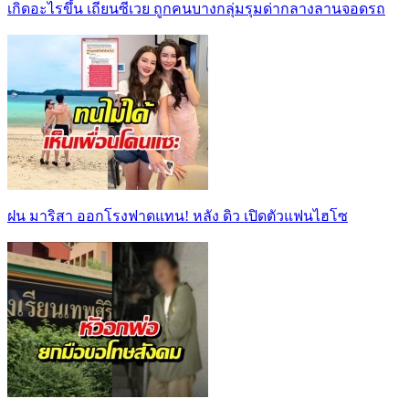
เกิดอะไรขึ้น เถียนซีเวย ถูกคนบางกลุ่มรุมด่ากลางลานจอดรถ
ฝน มาริสา ออกโรงฟาดแทน! หลัง ดิว เปิดตัวแฟนไฮโซ