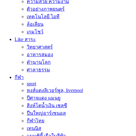
ความสวย ความงาม
ตัวอย่างภาพยนตร์
เทคโนโลยี ไอที
ล้อเลียน
เกมโชว์
Like สาระ
วิทยาศาสตร์
อาหารสมอง
ตำนานโลก
ศาลาธรรม
กีฬา
sport
หงส์แดงลิเวอร์พูล, liverpool
ปีศาจแดง แมนยู
สิงห์โตน้ำเงิน เชลซี
ปืนใหญ่อาร์เซนอล
กีฬาไทย
เทนนิส
แมนซิตี้ เรือใบสีฟ้า