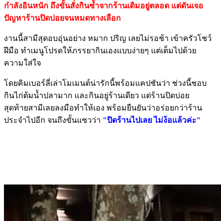
กำลังอินหนัก ถึงขั้นสั่งกินซ้ำจากร้านเดิมอยู่ตลอด แต่ดันเจอ
ปัญหาร้านปิดบ่อยจนหมดทางเลือก
งานนี้สามีสุดอบอุ่นอย่าง หมาก ปริญ เลยไม่รอช้า เข้าครัวโชว์
ฝีมือ ทำเมนูโปรดให้ภรรยากินเองแบบง่ายๆ แต่เต็มไปด้วย
ความใส่ใจ
โดยคิมเบอร์ลี่เล่าโมเมนต์น่ารักนี้พร้อมแคปชันว่า ช่วงนี้ชอบ
กินไก่ต้มน้ำปลามาก และกินอยู่ร้านเดียว แต่ร้านปิดบ่อย
สุดท้ายสามีเลยลงมือทำให้เอง พร้อมยืนยันว่าอร่อยกว่าร้าน
ประจำไปอีก จนถึงขั้นแซวว่า
"ปิดร้านไปเลย ไม่ง้อแล้วค่ะ"