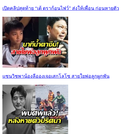
เปิดคลิปสุดท้าย “เต้ ดราก้อนไฟว์” ส่งให้เพื่อน ก่อนหายตัว
แซนวิชพาน้องลีอองเจอเสกโลโซ สายใยพ่อลูกผูกพัน