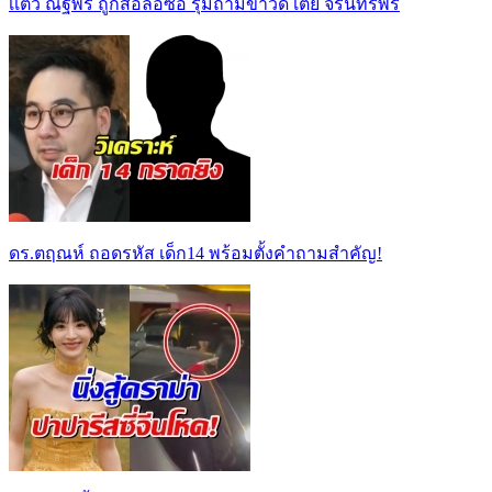
เเต้ว ณฐพร ถูกสื่อล่อซื้อ รุมถามข่าวดี เต้ย จรินทร์พร
ดร.ตฤณห์ ถอดรหัส เด็ก14 พร้อมตั้งคำถามสำคัญ!