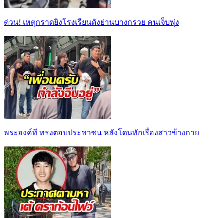
ด่วน! เหตุกราดยิงโรงเรียนดังย่านบางกรวย คนเจ็บพุ่ง
พระองค์ที ทรงตอบประชาชน หลังโดนทักเรื่องสาวข้างกาย