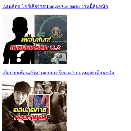
เนเน่สู้ต่อ โชว์เสียงรอบJudges’Callbacks งานนี้ลุ้นหนัก
เปิดปากเพื่อนสนิท! เผยปมเครียด ม.3 ก่อเหตุสะเทือนขวัญ