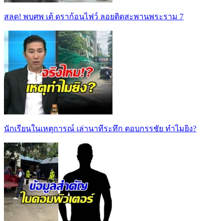
สลด! พบศพ เต้ ดราก้อนไฟว์ ลอยติดสะพานพระราม 7
นักเรียนในเหตุการณ์ เล่านาทีระทึก ตอบกรรชัย ทำไมยิง?