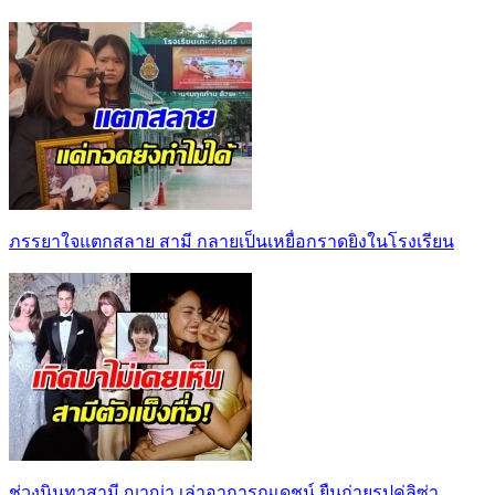
ภรรยาใจแตกสลาย สามี กลายเป็นเหยื่อกราดยิงในโรงเรียน
ช่วงนินทาสามี ญาญ่า เล่าอาการณเดชน์ ยืนถ่ายรูปคู่ลิซ่า