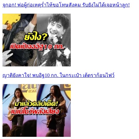
จุกอก! พ่อผู้ก่อเหตุร่ำไห้ขอโทษสังคม รับยังไม่ได้เจอหน้าลูก!
ญาติยังคาใจ! พบอิฐ10 กก. ในกระเป๋า เต้ดราก้อนไฟว์